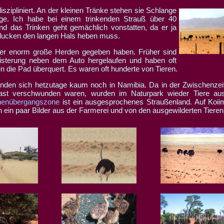
iszipliniert. An der kleinen Tränke stehen sie Schlange
ge. Ich habe bei einem trinkenden Strauß über 40
nd das Trinken geht gemächlich vonstatten, da er ja
lucken den langen Hals heben muss.
er enorm große Herden gegeben haben. Früher sind
eisterung neben dem Auto hergelaufen und haben oft
 die Pad überquert. Es waren oft hunderte von Tieren.
nden sich hetzutage kaum noch in Namibia. Da in der Zwischenzeit
st verschwunden waren, wurden im Naturpark wieder Tiere ausg
nenübergangszone
ist ein ausgesprochenes Straußenland. Auf Koii
 ein paar Bilder aus der Farmerei und von den ausgewilderten Tieren