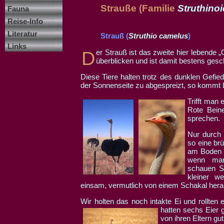
Strauße (Familie
Struthino
Fauna
Reise-Info
Literatur
Strauß (
Struthio camelus
)
Links
Der Strauß ist das zweite hier lebende „Großtier“. Durch seine enorm scharfen Augen kann er die weite Landschaft gut
überblicken und ist damit bestens gesc
Diese Tiere halten trotz des dunklen Gefied
der Sonnenseite zu abgespreizt, so kommt L
Trifft man
Rote Beine
sprechen.
Nur durch 
so eine brü
am Boden u
wenn ma
schauen S
kleiner we
einsam, vermutlich von einem Schakal herau
Wir holten das noch intakte Ei und rollten
hatten sechs Eier 
von ihren Eltern gu