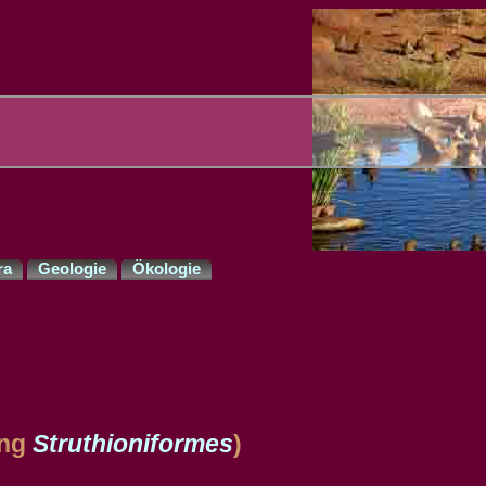
ra
Geologie
Ökologie
ung
Struthioniformes
)