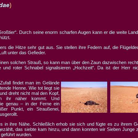
idae
)
hützt.
ers die Hitze sehr gut aus. Sie stellen ihre Federn auf, die Flügeld
uft unter das Gefieder.
 einen solchen Strauß, so kann man über den Zaun dazwischen recht 
 und roter Schnabel signalisieren „Hochzeit“. Da ist der Herr ni
Zufall findet man im Gelände
tende Henne. Wie tot liegt sie
nd dreht nicht mal den Kopf,
n ihr näher kommt. Und
ie genau – in der Ferne ein
ißer Punkt, ein Straußenei,
sgerollt.
 es in ihre Nähe. Schließlich erhob sie sich und fügte es zu ihrem 
gezählt, das siebte kam hinzu, und dann konnten wir Sieben Junge z
t geführt wurden.