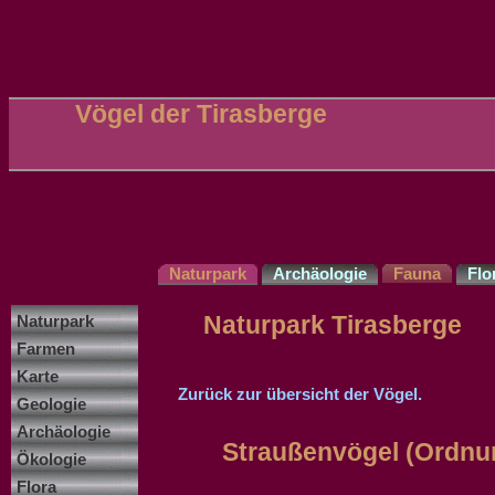
Vögel der Tirasberge
Naturpark
Archäologie
Fauna
Flo
Naturpark Tirasberge
Naturpark
Farmen
Karte
Zurück zur übersicht der Vögel.
Geologie
Archäologie
Straußenvögel (Ordn
Ökologie
Flora