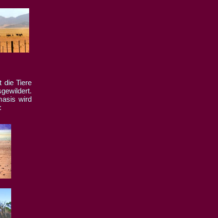
 die Tiere
ewildert.
masis wird
: